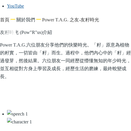
YouTube
導
首頁
關於我們
Power T.A.G. 之友-友籽時光
航
友籽時光 (Pow"R"us)介紹
連
結
Power T.A.G.六位朋友分享他們的快樂時光。「籽」原意為植物
的籽實，一切皆由「籽」而生。過程中，他們內心中的「籽」經
過發芽，然後結果。六位朋友一同經歷從懵懂無知的年少時光，
並互相從對方身上學習及成長，經歷生活的磨練，最終蛻變成
長。