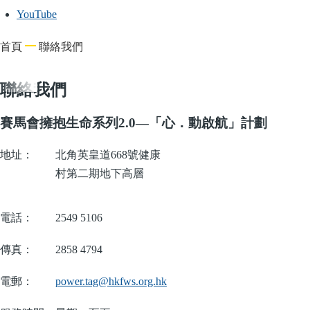
YouTube
導
首頁
聯絡我們
航
連
聯絡我們
結
賽馬會擁抱生命系列2.0—「心．動啟航」計劃
地址：
北角英皇道668號健康
村第二期地下高層
電話：
2549 5106
傳真：
2858 4794
電郵：
power.tag@hkfws.org.hk