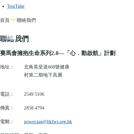
YouTube
導
首頁
聯絡我們
航
連
聯絡我們
結
賽馬會擁抱生命系列2.0—「心．動啟航」計劃
地址：
北角英皇道668號健康
村第二期地下高層
電話：
2549 5106
傳真：
2858 4794
電郵：
power.tag@hkfws.org.hk